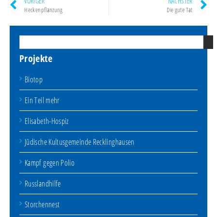
VORIGER
NÄCHSTER
Heckenpflanzung
Die gute Tat
Projekte
Biotop
Ein Teil mehr
Elisabeth-Hospiz
Jüdische Kultusgemeinde Recklinghausen
Kampf gegen Polio
Russlandhilfe
Storchennest