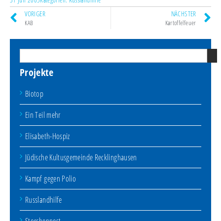
VORIGER
NÄCHSTER
KAB
Kartoffelfeuer
Projekte
Biotop
Ein Teil mehr
Elisabeth-Hospiz
Jüdische Kultusgemeinde Recklinghausen
Kampf gegen Polio
Russlandhilfe
Storchennest