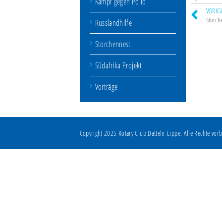
Kampf gegen Polio
VORIG
Storch
Russlandhilfe
Storchennest
Südafrika Projekt
Vorträge
Copyright 2025 Rotary Club Datteln-Lippe. Alle Rechte vorb