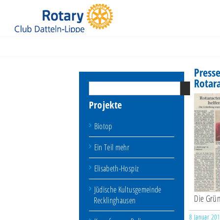
Jüdische Kultusgemeinde Recklinghausen
Presse
Rotar
Projekte
Biotop
Ein Teil mehr
Elisabeth-Hospiz
Jüdische Kultusgemeinde
Die Grün
Recklinghausen
8 Januar 20