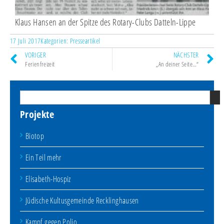
Klaus Hansen an der Spitze des Rotary-Clubs Datteln-Lippe
17 Juli 2017
Kategorien:
Presseartikel
VORIGER
NÄCHSTER
Ferienfreizeit
„An deiner Seite…“
Projekte
Biotop
Ein Teil mehr
Elisabeth-Hospiz
Jüdische Kultusgemeinde Recklinghausen
Kampf gegen Polio