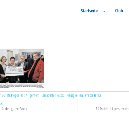
Startseite
Club
r 2018
Kategorien:
Allgemein
,
Elisabeth-Hospiz
,
Neuigkeiten
,
Presseartikel
ER
i für den guten Zweck
RC Datteln-Lippe spende