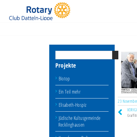
Jüdische Kultusgemeinde Recklinghausen
Projekte
Biotop
Ein Teil mehr
23 Novembe
Elisabeth-Hospiz
VORIG
Graffit
Jüdische Kultusgemeinde
Recklinghausen