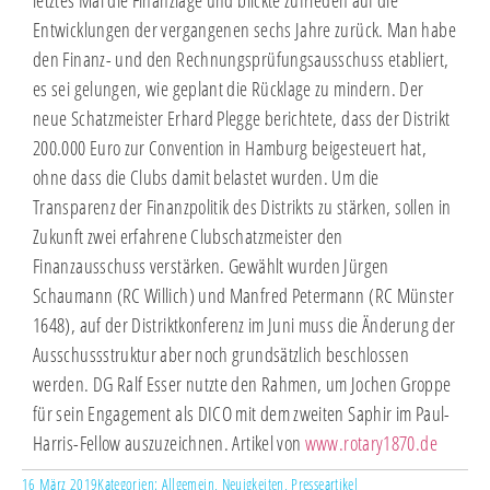
letztes Mal die Finanzlage und blickte zufrieden auf die
Entwicklungen der vergangenen sechs Jahre zurück. Man habe
den Finanz- und den Rechnungsprüfungsausschuss etabliert,
es sei gelungen, wie geplant die Rücklage zu mindern. Der
neue Schatzmeister Erhard Plegge berichtete, dass der Distrikt
200.000 Euro zur Convention in Hamburg beigesteuert hat,
ohne dass die Clubs damit belastet wurden. Um die
Transparenz der Finanzpolitik des Distrikts zu stärken, sollen in
Zukunft zwei erfahrene Clubschatzmeister den
Finanzausschuss verstärken. Gewählt wurden Jürgen
Schaumann (RC Willich) und Manfred Petermann (RC Münster
1648), auf der Distriktkonferenz im Juni muss die Änderung der
Ausschussstruktur aber noch grundsätzlich beschlossen
werden. DG Ralf Esser nutzte den Rahmen, um Jochen Groppe
für sein Engagement als DICO mit dem zweiten Saphir im Paul-
Harris-Fellow auszuzeichnen. Artikel von
www.rotary1870.de
16 März 2019
Kategorien:
Allgemein
,
Neuigkeiten
,
Presseartikel