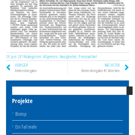
29 Juni 2019
Kategorien:
Allgemein
,
Neuigkeiten
,
Presseartikel
VORIGER
NÄCHSTER
Ämterübergabe
Ämterübergabe RC Wierden
Projekte
Biotop
Ein Teil mehr