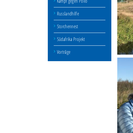
Kampf gegen Polio
Russlandhilfe
Storchennest
Südafrika Projekt
Vorträge