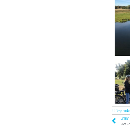
22 Septemb
VORIG
Vom Vo