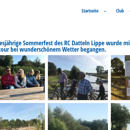
Startseite
Club
esjährige Sommerfest des RC Datteln Lippe wurde mit
tour bei wunderschönem Wetter begangen.