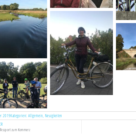
er 2019
Kategorien:
Allgemein
,
Neuigkeiten
ER
lkssport zum Kommerz