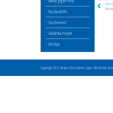
Kampf gegen Polio
VORIG
Saftsp
Russlandhilfe
Storchennest
Südafrika Projekt
Vorträge
Copyright 2025 Rotary Club Datteln-Lippe. Alle Rechte vorb