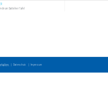
ER
ende an Dattelner Tafel
ehalten.
Datenschutz
Impressum