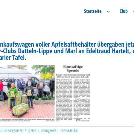
Startseite
Club
inkaufswagen voller Apfelsaftbehälter übergaben jetz
-Clubs Datteln-Lippe und Marl an Edeltraud Hartelt, 
rler Tafel.
 2020
Kategorien:
Allgemein
,
Neuigkeiten
,
Presseartikel