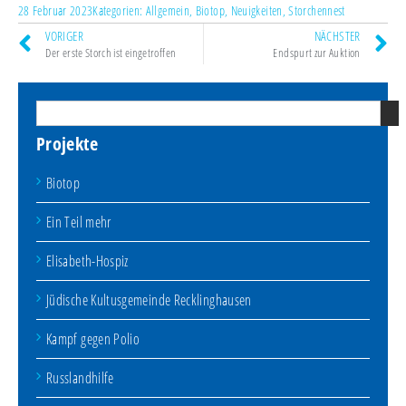
28 Februar 2023
Kategorien:
Allgemein
,
Biotop
,
Neuigkeiten
,
Storchennest
VORIGER
NÄCHSTER
Der erste Storch ist eingetroffen
Endspurt zur Auktion
Projekte
Biotop
Ein Teil mehr
Elisabeth-Hospiz
Jüdische Kultusgemeinde Recklinghausen
Kampf gegen Polio
Russlandhilfe