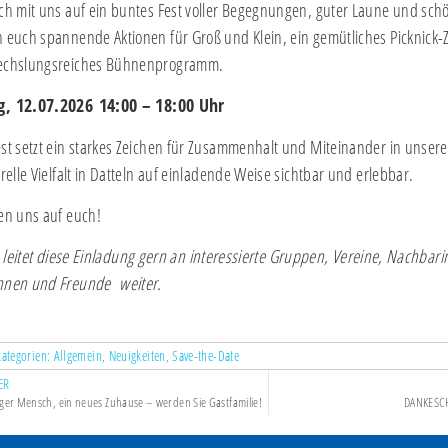
ch mit uns auf ein buntes Fest voller Begegnungen, guter Laune und sc
 euch spannende Aktionen für Groß und Klein, ein gemütliches Picknick-
echslungsreiches Bühnenprogramm.
g, 12.07.2026
14:00 – 18:00 Uhr
st setzt ein starkes Zeichen für Zusammenhalt und Miteinander in unser
urelle Vielfalt in Datteln auf einladende Weise sichtbar und erlebbar.
en uns auf euch!
e leitet diese Einladung gern an interessierte Gruppen, Vereine, Nachba
nnen und Freunde weiter.
Kategorien:
Allgemein
,
Neuigkeiten
,
Save-the-Date
ER
nger Mensch, ein neues Zuhause – werden Sie Gastfamilie!
DANKESCH