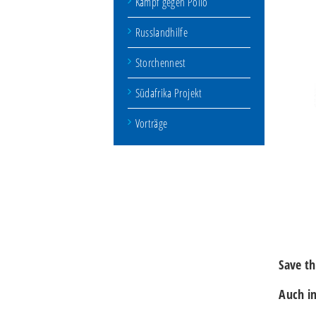
Kampf gegen Polio
Russlandhilfe
Storchennest
Südafrika Projekt
Vorträge
Save t
Auch in