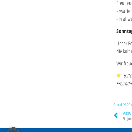
Freut eu
erwarten
ein abw
Sonnta
Unser Fe
die kult
Wir freu
Bitt
Freundi
5 Juni 2026
VORIG
Ein ju