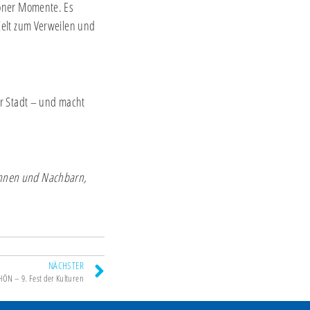
höner Momente. Es
Zelt zum Verweilen und
er Stadt – und macht
rinnen und Nachbarn,
NÄCHSTER
ÖN – 9. Fest der Kulturen