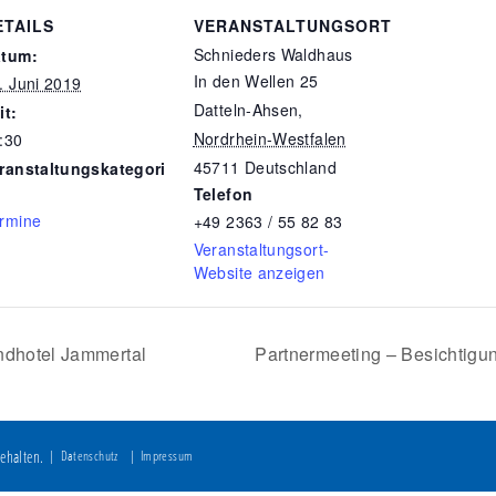
ETAILS
VERANSTALTUNGSORT
Schnieders Waldhaus
tum:
In den Wellen 25
. Juni 2019
Datteln-Ahsen
,
it:
Nordrhein-Westfalen
:30
45711
Deutschland
ranstaltungskategori
Telefon
rmine
+49 2363 / 55 82 83
Veranstaltungsort-
Website anzeigen
andhotel Jammertal
Partnermeeting – Besichtigun
ehalten.
Datenschutz
Impressum