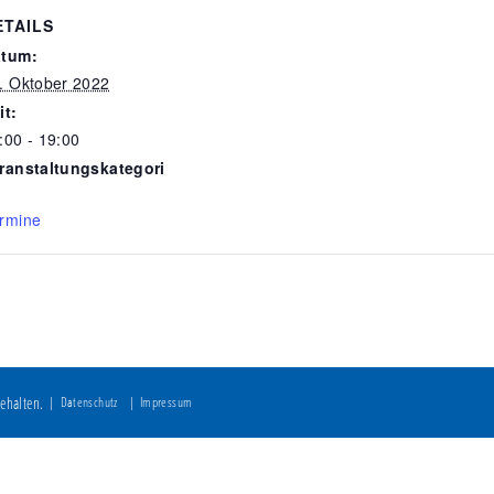
ETAILS
tum:
. Oktober 2022
it:
:00 - 19:00
ranstaltungskategori
rmine
ehalten.
Datenschutz
Impressum