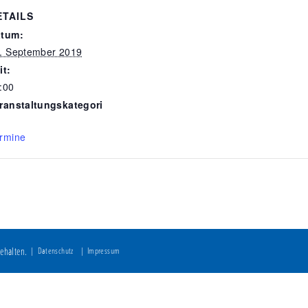
ETAILS
tum:
. September 2019
it:
:00
ranstaltungskategori
rmine
ehalten.
Datenschutz
Impressum