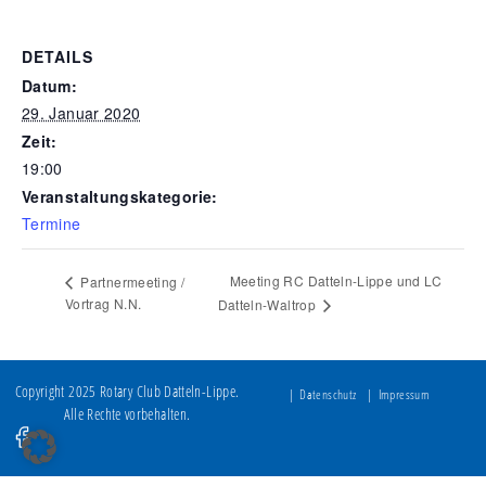
DETAILS
Datum:
29. Januar 2020
Zeit:
19:00
Veranstaltungskategorie:
Termine
Meeting RC Datteln-Lippe und LC
Partnermeeting /
Vortrag N.N.
Datteln-Waltrop
Copyright 2025 Rotary Club Datteln-Lippe.
Datenschutz
Impressum
Alle Rechte vorbehalten.