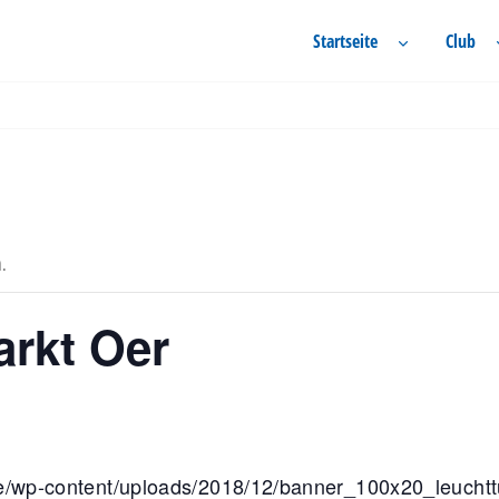
Startseite
Club
n.
rkt Oer
.de/wp-content/uploads/2018/12/banner_100x20_leucht