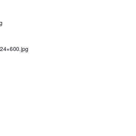
g
424×600.jpg