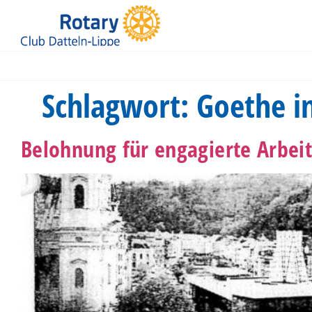
Jüdische Kultusgemeinde Recklinghausen
Schlagwort:
Goethe i
Belohnung für engagierte Arbei