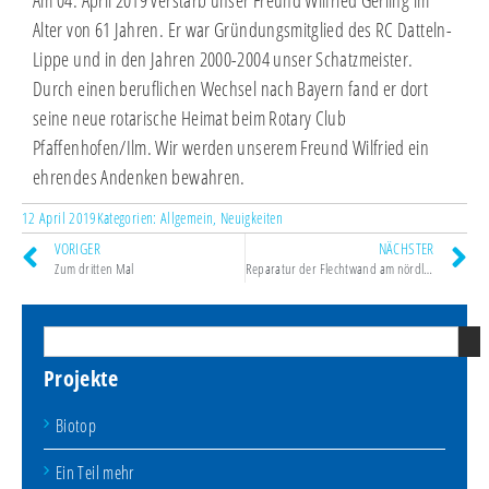
Alter von 61 Jahren. Er war Gründungsmitglied des RC Datteln-
Lippe und in den Jahren 2000-2004 unser Schatzmeister.
Durch einen beruflichen Wechsel nach Bayern fand er dort
seine neue rotarische Heimat beim Rotary Club
Pfaffenhofen/Ilm. Wir werden unserem Freund Wilfried ein
ehrendes Andenken bewahren.
12 April 2019
Kategorien:
Allgemein
,
Neuigkeiten
VORIGER
NÄCHSTER
Zum dritten Mal
Reparatur der Flechtwand am nördlichen Ende des Biotops
Projekte
Biotop
Ein Teil mehr