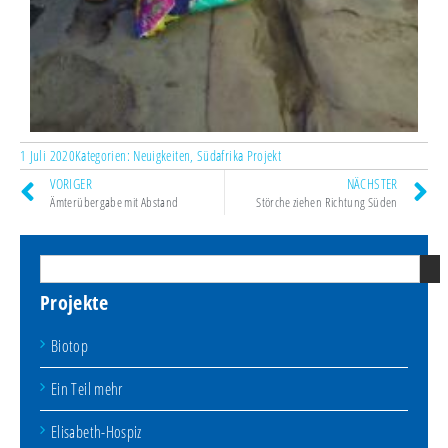
1 Juli 2020
Kategorien:
Neuigkeiten
,
Südafrika Projekt
VORIGER
NÄCHSTER
Ämterübergabe mit Abstand
Störche ziehen Richtung Süden
Projekte
Biotop
Ein Teil mehr
Elisabeth-Hospiz