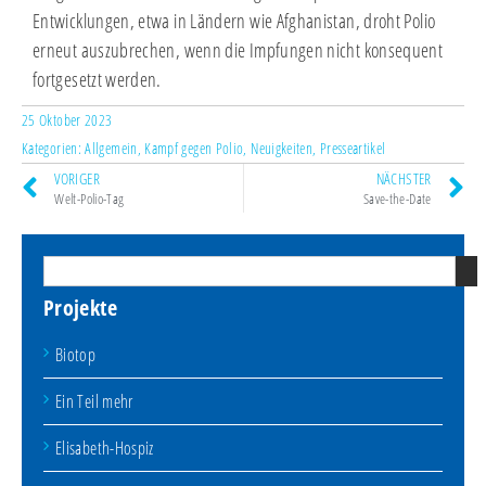
Entwicklungen, etwa in Ländern wie Afghanistan, droht Polio
erneut auszubrechen, wenn die Impfungen nicht konsequent
fortgesetzt werden.
25 Oktober 2023
Kategorien:
Allgemein
,
Kampf gegen Polio
,
Neuigkeiten
,
Presseartikel
VORIGER
NÄCHSTER
Welt-Polio-Tag
Save-the-Date
Projekte
Biotop
Ein Teil mehr
Elisabeth-Hospiz