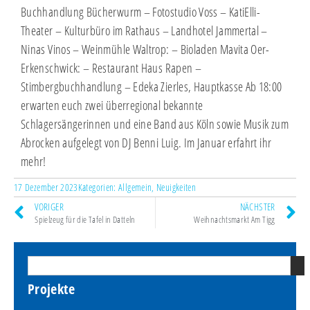
Buchhandlung Bücherwurm – Fotostudio Voss – KatiElli-
Theater – Kulturbüro im Rathaus – Landhotel Jammertal –
Ninas Vinos – Weinmühle Waltrop: – Bioladen Mavita Oer-
Erkenschwick: – Restaurant Haus Rapen –
Stimbergbuchhandlung – Edeka Zierles, Hauptkasse Ab 18:00
erwarten euch zwei überregional bekannte
Schlagersängerinnen und eine Band aus Köln sowie Musik zum
Abrocken aufgelegt von DJ Benni Luig. Im Januar erfahrt ihr
mehr!
17 Dezember 2023
Kategorien:
Allgemein
,
Neuigkeiten
VORIGER
NÄCHSTER
Spielzeug für die Tafel in Datteln
Weihnachtsmarkt Am Tigg
Projekte