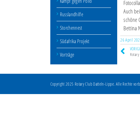
Kampf gegen Polio
Fotocoll
Auch bei
Russlandhilfe
schöne G
Storchennest
Bettina
26 April 20
Südafrika Projekt
VORIG
Vorträge
Rotary 
Copyright 2025 Rotary Club Datteln-Lippe. Alle Rechte vorb