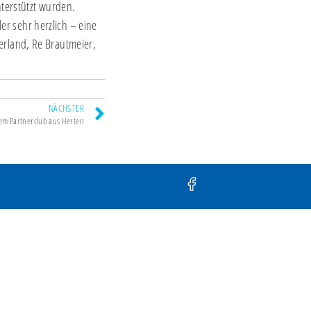
nterstützt wurden.
er sehr herzlich – eine
berland, Re Brautmeier,
NÄCHSTER
em Partnerclub aus Herten