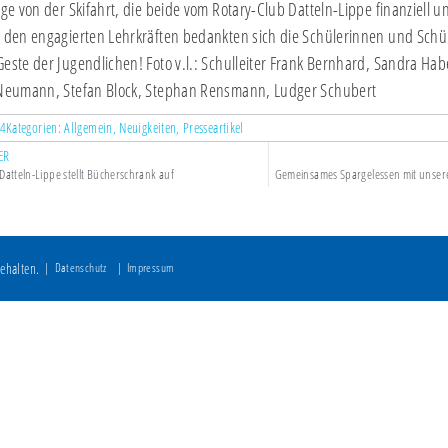
age von der Skifahrt, die beide vom Rotary-Club Datteln-Lippe finanziell u
 den engagierten Lehrkräften bedankten sich die Schülerinnen und Schül
este der Jugendlichen! Foto v.l.: Schulleiter Frank Bernhard, Sandra Ha
 Neumann, Stefan Block, Stephan Rensmann, Ludger Schubert
24
Kategorien:
Allgemein
,
Neuigkeiten
,
Presseartikel
ER
Datteln-Lippe stellt Bücherschrank auf
Gemeinsames Spargelessen mit unser
ehalten.
Datenschutz
Impressum