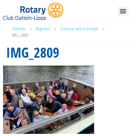
Startseite
»
Allgemein
»
Clubreise nach Groningen
»
IMG_2809
IMG_2809