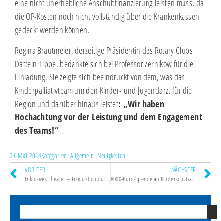
eine nicht unerhebliche Anschubfinanzierung leisten muss, da
die OP-Kosten noch nicht vollständig über die Krankenkassen
gedeckt werden können.
Regina Brautmeier, derzeitige Präsidentin des Rotary Clubs
Datteln-Lippe, bedankte sich bei Professor Zernikow für die
Einladung. Sie zeigte sich beeindruckt von dem, was das
Kinderpalliativteam um den Kinder- und Jugendarzt für die
Region und darüber hinaus leistet
: „Wir haben
Hochachtung vor der Leistung und dem Engagement
des Teams!“
21 Mai 2024
Kategorien:
Allgemein
,
Neuigkeiten
VORIGER
NÄCHSTER
Inklusives Theater – Produktion durch Rotary Datteln-Lippe unterstützt
8000-€uro-Spende an Kinderschutzambulanz aus Erlös der Rotary-Benefiz-Tanzparty